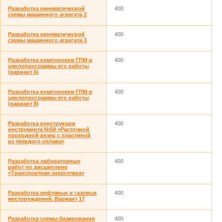
Разработка кинематической
400
схемы машинного агрегата 2
Разработка кинематической
400
схемы машинного агрегата 3
Разработка компоновки ГПМ и
400
циклопрограммы его работы
(вариант 6)
Разработка компоновки ГПМ и
400
циклопрограммы его работы
(вариант 8)
Разработка конструкции
400
инструмента №58 «Расточной
проходной резец с пластиной
из твердого сплава»
Разработка лабораторных
400
работ по дисциплине
«Транспортная энергетика»
Разработка нефтяных и газовых
400
месторождений. Вариант 17
Разработка схемы базирования
400