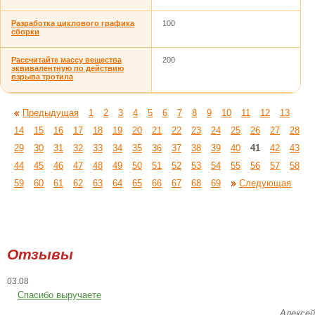
Разработка циклового графика
100
сборки
Рассчитайте массу вещества
200
эквивалентную по действию
взрыва тротила
Предыдущая
1
2
3
4
5
6
7
8
9
10
11
12
13
14
15
16
17
18
19
20
21
22
23
24
25
26
27
28
29
30
31
32
33
34
35
36
37
38
39
40
41
42
43
44
45
46
47
48
49
50
51
52
53
54
55
56
57
58
59
60
61
62
63
64
65
66
67
68
69
Следующая
Отзывы
03.08
Спасибо выручаете
Алексей