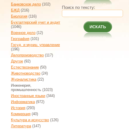
Банковское дело
(102)
Поиск по тексту:
БЖД
(216)
Биология
(116)
Бухгалтерский учет и аудит
(1046)
ИСКАТЬ
Военное дело
(12)
География
(101)
Госуд. и муниц. управление
(196)
Делопроизводство
(117)
Другое
(92)
Естествознание
(50)
Животноводство
(24)
Журналистика
(22)
Инженерия,
промышленность
(1023)
Иностранные языки
(344)
Информатика
(972)
История
(293)
Коммерция
(40)
Культура и искусство
(126)
Литература
(147)