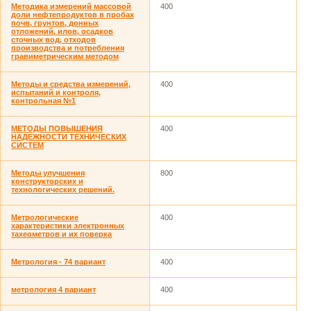
Методика измерений массовой
400
доли нефтепродуктов в пробах
почв, грунтов, донных
отложений, илов, осадков
сточных вод, отходов
производства и потребления
гравиметрическим методом
Методы и средства измерений,
400
испытаний и контроля,
контрольная №1
МЕТОДЫ ПОВЫШЕНИЯ
400
НАДЕЖНОСТИ ТЕХНИЧЕСКИХ
СИСТЕМ
Методы улучшения
800
конструкторских и
технологических решений.
Метрологические
400
характеристики электронных
тахеометров и их поверка
Метрология - 74 вариант
400
метрология 4 вариант
400