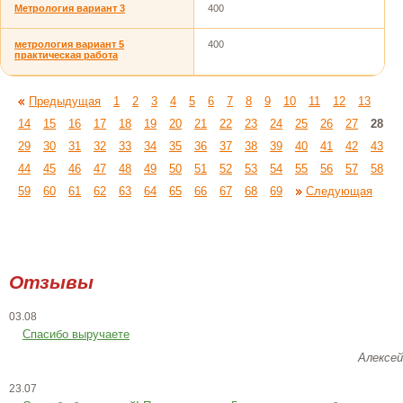
Метрология вариант 3
400
метрология вариант 5
400
практическая работа
Предыдущая
1
2
3
4
5
6
7
8
9
10
11
12
13
14
15
16
17
18
19
20
21
22
23
24
25
26
27
28
29
30
31
32
33
34
35
36
37
38
39
40
41
42
43
44
45
46
47
48
49
50
51
52
53
54
55
56
57
58
59
60
61
62
63
64
65
66
67
68
69
Следующая
Отзывы
03.08
Спасибо выручаете
Алексей
23.07