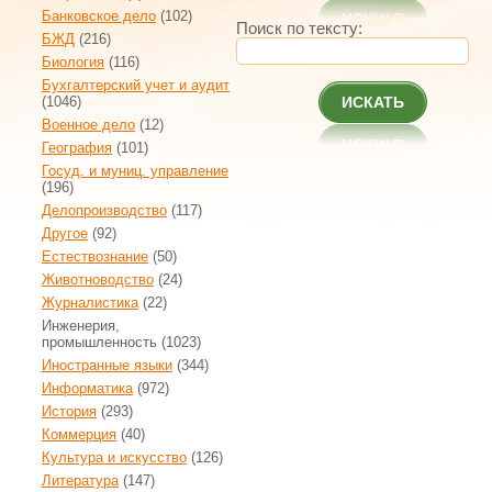
Банковское дело
(102)
Поиск по тексту:
БЖД
(216)
Биология
(116)
Бухгалтерский учет и аудит
(1046)
ИСКАТЬ
Военное дело
(12)
География
(101)
Госуд. и муниц. управление
(196)
Делопроизводство
(117)
Другое
(92)
Естествознание
(50)
Животноводство
(24)
Журналистика
(22)
Инженерия,
промышленность
(1023)
Иностранные языки
(344)
Информатика
(972)
История
(293)
Коммерция
(40)
Культура и искусство
(126)
Литература
(147)