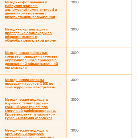
Методика формування у
3000
майбутніх вчителів
англомовної компетентності в
діалогічному мовленні з
використанням рольової гри
Методика, организация и
3000
проведение олимпиады по
обществознанию в
общеобразовательной школе
Методическая работа как
3000
средство повышения качества
образовательного процесса в
дошкольной образовательной
организации
Методические аспекты
3000
проведения уроков ОБЖ по
теме терроризм и экстремизм
Методические подходы к
3000
изучению темы «Красный
костный мозг как основа
клеточной дифференциации.
Кроветворение» в школьном
курсе «Анатомия человека»
Методические подходы к
3000
организации процесса
познавательного развития в