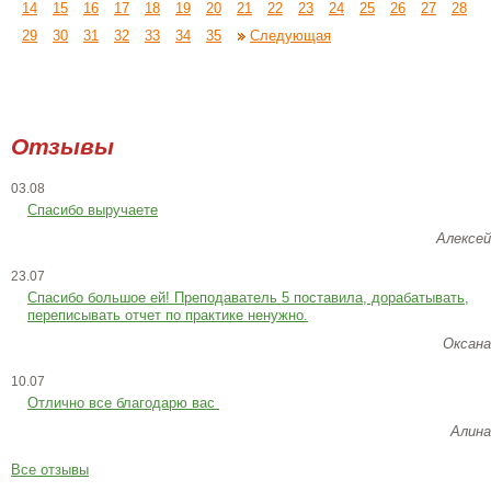
14
15
16
17
18
19
20
21
22
23
24
25
26
27
28
29
30
31
32
33
34
35
Следующая
Отзывы
03.08
Спасибо выручаете
Алексей
23.07
Cпасибо большое ей! Преподаватель 5 поставила, дорабатывать,
переписывать отчет по практике ненужно.
Оксана
10.07
Отлично все благодарю вас
Алина
Все отзывы