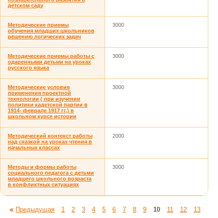
детском саду
Методические приемы
3000
обучения младших школьников
решению логических задач
Методические приемы работы с
3000
одаренными детьми на уроках
русского языка
Методические условия
3000
применения проектной
технологии ( при изучении
политики кадетской партии в
1914- феврале 1917 гг.) в
школьном курсе истории
Методический контекст работы
2000
над сказкой на уроках чтения в
начальных классах
Методы и формы работы
3000
социального педагога с детьми
младшего школьного возраста
в конфликтных ситуациях
Предыдущая
1
2
3
4
5
6
7
8
9
10
11
12
13