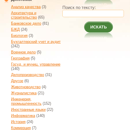
Анализ качества
(3)
Поиск по тексту:
Архитектура и
строительство
(65)
Банковское дело
(81)
ИСКАТЬ
БЖД
(24)
Биология
(3)
Бухгалтерский учет и аудит
(242)
Военное дело
(5)
География
(5)
Госуд. и муниц. управление
(140)
Делопроизводство
(31)
Другое
(6)
Животноводство
(4)
Журналистика
(21)
Инженерия,
промышленность
(152)
Иностранные языки
(22)
Информатика
(140)
История
(24)
Коммерция
(7)