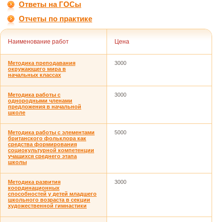
Ответы на ГОСы
Отчеты по практике
Наименование работ
Цена
Методика преподавания
3000
окружающего мира в
начальных классах
Методика работы с
3000
однородными членами
предложения в начальной
школе
Методика работы с элементами
5000
британского фольклора как
средства формирования
социокультурной компетенции
учащихся среднего этапа
школы
Методика развития
3000
координационных
способностей у детей младшего
школьного возраста в секции
художественной гимнастики