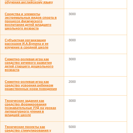
обучения английскому языку
Средства и элементы
3000
экстремальных видов спорта в
процессе физического
воспитания детей младшего
школьного возраста
Субъектная организация
3000
рассказов И.А.Бунина и ее
изучение в средней школе
Сюжетно-ролевая игра как
3000
средство речевого развития
детей старшего дошкольного
возраста
Сюжетно-ролевая игра как
2000
средство усвоения ребенком
нравственных норм поведения
Творческие задания как
3000
средство формирования
познавательные УУД на уроках
литературного чтения в
младшей школе
Творческие проекты как
5000
средство стимулирования у