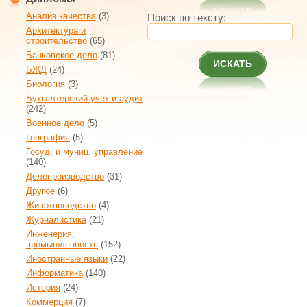
Анализ качества
(3)
Поиск по тексту:
Архитектура и
строительство
(65)
Банковское дело
(81)
ИСКАТЬ
БЖД
(24)
Биология
(3)
Бухгалтерский учет и аудит
(242)
Военное дело
(5)
География
(5)
Госуд. и муниц. управление
(140)
Делопроизводство
(31)
Другое
(6)
Животноводство
(4)
Журналистика
(21)
Инженерия,
промышленность
(152)
Иностранные языки
(22)
Информатика
(140)
История
(24)
Коммерция
(7)