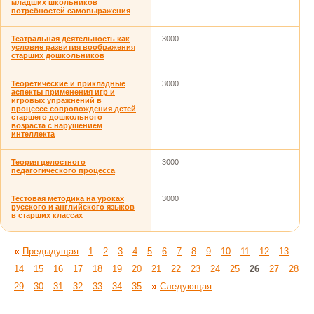
младших школьников
потребностей самовыражения
Театральная деятельность как
3000
условие развития воображения
старших дошкольников
Теоретические и прикладные
3000
аспекты применения игр и
игровых упражнений в
процессе сопровождения детей
старшего дошкольного
возраста с нарушением
интеллекта
Теория целостного
3000
педагогического процесса
Тестовая методика на уроках
3000
русского и английского языков
в старших классах
Предыдущая
1
2
3
4
5
6
7
8
9
10
11
12
13
14
15
16
17
18
19
20
21
22
23
24
25
26
27
28
29
30
31
32
33
34
35
Следующая