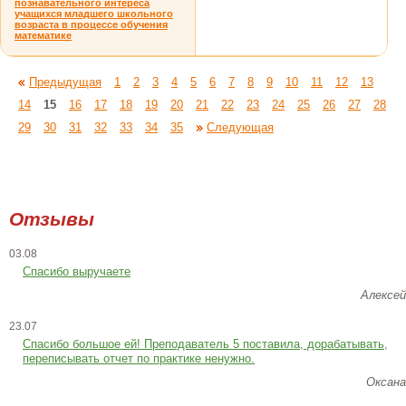
познавательного интереса
учащихся младшего школьного
возраста в процессе обучения
математике
Предыдущая
1
2
3
4
5
6
7
8
9
10
11
12
13
14
15
16
17
18
19
20
21
22
23
24
25
26
27
28
29
30
31
32
33
34
35
Следующая
Отзывы
03.08
Спасибо выручаете
Алексей
23.07
Cпасибо большое ей! Преподаватель 5 поставила, дорабатывать,
переписывать отчет по практике ненужно.
Оксана