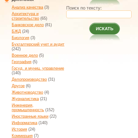
Анализ качества
(3)
Поиск по тексту:
Архитектура и
строительство
(65)
Банковское дело
(81)
ИСКАТЬ
БЖД
(24)
Биология
(3)
Бухгалтерский учет и аудит
(242)
Военное дело
(5)
География
(5)
Госуд. и муниц. управление
(140)
Делопроизводство
(31)
Другое
(6)
Животноводство
(4)
Журналистика
(21)
Инженерия,
промышленность
(152)
Иностранные языки
(22)
Информатика
(140)
История
(24)
Коммерция
(7)