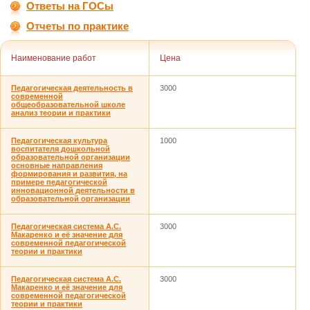
Ответы на ГОСы
Отчеты по практике
Наименование работ
Цена
Педагогическая деятельность в
3000
современной
общеобразовательной школе
анализ теории и практики
Педагогическая культура
1000
воспитателя дошкольной
образовательной организации
основные направления
формирования и развития, на
примере педагогической
инновационной деятельности в
образовательной организации
Педагогическая система А.С.
3000
Макаренко и её значение для
современной педагогической
теории и практики
Педагогическая система А.С.
3000
Макаренко и её значение для
современной педагогической
теории и практики