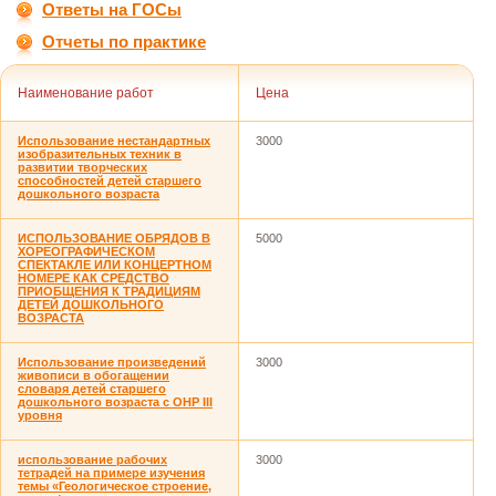
Ответы на ГОСы
Отчеты по практике
Наименование работ
Цена
Использование нестандартных
3000
изобразительных техник в
развитии творческих
способностей детей старшего
дошкольного возраста
ИСПОЛЬЗОВАНИЕ ОБРЯДОВ В
5000
ХОРЕОГРАФИЧЕСКОМ
СПЕКТАКЛЕ ИЛИ КОНЦЕРТНОМ
НОМЕРЕ КАК СРЕДСТВО
ПРИОБЩЕНИЯ К ТРАДИЦИЯМ
ДЕТЕЙ ДОШКОЛЬНОГО
ВОЗРАСТА
Использование произведений
3000
живописи в обогащении
словаря детей старшего
дошкольного возраста с ОНР III
уровня
использование рабочих
3000
тетрадей на примере изучения
темы «Геологическое строение,