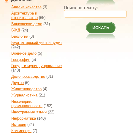
Анализ качества
(3)
Поиск по тексту:
Архитектура и
строительство
(65)
Банковское дело
(81)
ИСКАТЬ
БЖД
(24)
Биология
(3)
Бухгалтерский учет и аудит
(242)
Военное дело
(5)
География
(5)
Госуд. и муниц. управление
(140)
Делопроизводство
(31)
Другое
(6)
Животноводство
(4)
Журналистика
(21)
Инженерия,
промышленность
(152)
Иностранные языки
(22)
Информатика
(140)
История
(24)
Коммерция
(7)