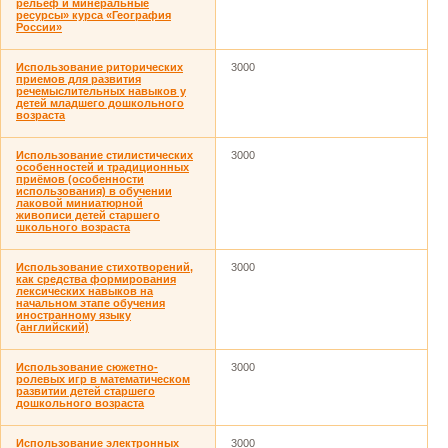
рельеф и минеральные
ресурсы» курса «География
России»
Использование риторических
3000
приемов для развития
речемыслительных навыков у
детей младшего дошкольного
возраста
Использование стилистических
3000
особенностей и традиционных
приёмов (особенности
использования) в обучении
лаковой миниатюрной
живописи детей старшего
школьного возраста
Использование стихотворений,
3000
как средства формирования
лексических навыков на
начальном этапе обучения
иностранному языку
(английский)
Использование сюжетно-
3000
ролевых игр в математическом
развитии детей старшего
дошкольного возраста
Использование электронных
3000