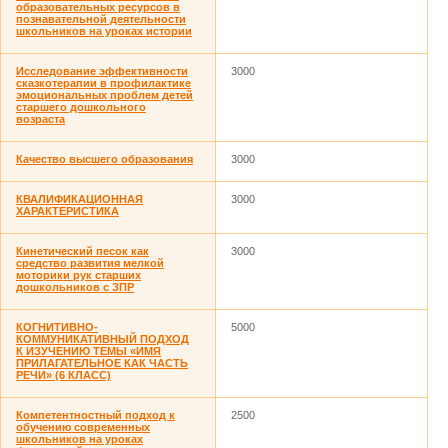
образовательных ресурсов в
познавательной деятельности
школьников на уроках истории
Исследование эффективности
3000
сказкотерапии в профилактике
эмоциональных проблем детей
старшего дошкольного
возраста
Качество высшего образования
3000
КВАЛИФИКАЦИОННАЯ
3000
ХАРАКТЕРИСТИКА
Кинетический песок как
3000
средство развития мелкой
моторики рук старших
дошкольников с ЗПР
КОГНИТИВНО-
5000
КОММУНИКАТИВНЫЙ ПОДХОД
К ИЗУЧЕНИЮ ТЕМЫ «ИМЯ
ПРИЛАГАТЕЛЬНОЕ КАК ЧАСТЬ
РЕЧИ» (6 КЛАСС)
Компетентностный подход к
2500
обучению современных
школьников на уроках