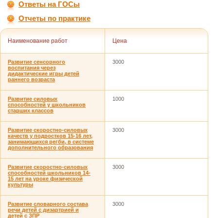
Ответы на ГОСы
Отчеты по практике
Наименование работ
Цена
Развитие сенсорного
3000
воспитания через
дидактические игры детей
раннего возраста
Развитие силовых
1000
способностей у школьников
старших классов
Развитие скоростно-силовых
3000
качеств у подростков 15-16 лет,
занимающихся регби, в системе
дополнительного образования
Развитие скоростно-силовых
3000
способностей школьников 14-
15 лет на уроке физической
культуры
Развитие словарного состава
3000
речи детей с дизартрией и
детей с ЗПР