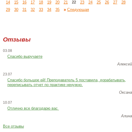
14
15
16
17
18
19
20
21
22
23
24
25
26
27
28
29
30
31
32
33
34
35
Следующая
Отзывы
03.08
Спасибо выручаете
Алексей
23.07
Cпасибо большое ей! Преподаватель 5 поставила, дорабатывать,
переписывать отчет по практике ненужно.
Оксана
10.07
Отлично все благодарю вас
Алина
Все отзывы