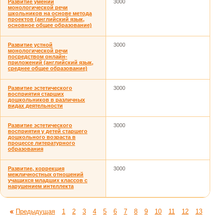
Развитие умений
3000
монологической речи
школьников на основе метода
проектов (английский язык,
основное общее образование)
Развитие устной
3000
монологической речи
посредством онлайн-
приложений (английский язык,
среднее общее образование)
Развитие эстетического
3000
восприятия старших
дошкольников в различных
видах деятельности
Развитие эстетического
3000
восприятия у детей старшего
дошкольного возраста в
процессе литературного
образования
Развитие, коррекция
3000
межличностных отношений
учащихся младших классов с
нарушением интеллекта
Предыдущая
1
2
3
4
5
6
7
8
9
10
11
12
13