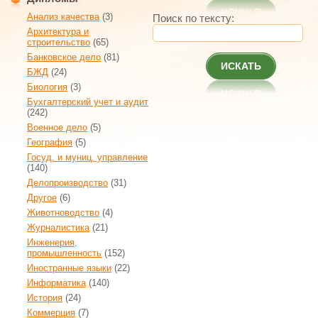
Анализ качества
(3)
Поиск по тексту:
Архитектура и
строительство
(65)
Банковское дело
(81)
ИСКАТЬ
БЖД
(24)
Биология
(3)
Бухгалтерский учет и аудит
(242)
Военное дело
(5)
География
(5)
Госуд. и муниц. управление
(140)
Делопроизводство
(31)
Другое
(6)
Животноводство
(4)
Журналистика
(21)
Инженерия,
промышленность
(152)
Иностранные языки
(22)
Информатика
(140)
История
(24)
Коммерция
(7)