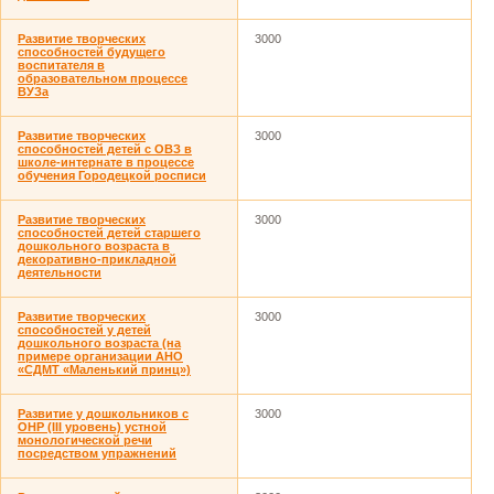
Развитие творческих
3000
способностей будущего
воспитателя в
образовательном процессе
ВУЗа
Развитие творческих
3000
способностей детей с ОВЗ в
школе-интернате в процессе
обучения Городецкой росписи
Развитие творческих
3000
способностей детей старшего
дошкольного возраста в
декоративно-прикладной
деятельности
Развитие творческих
3000
способностей у детей
дошкольного возраста (на
примере организации АНО
«СДМТ «Маленький принц»)
Развитие у дошкольников с
3000
ОНР (III уровень) устной
монологической речи
посредством упражнений